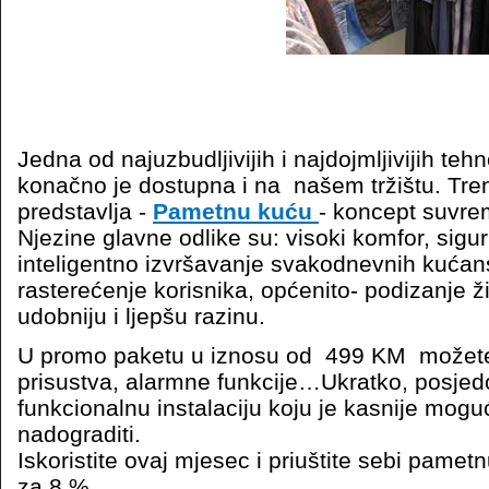
Jedna od najuzbudljivijih i najdojmljivijih t
konačno je dostupna i na našem tržištu. Tren
predstavlja -
Pametnu kuću
- koncept suvre
Njezine glavne odlike su: visoki komfor, sigur
inteligentno izvršavanje svakodnevnih kućan
rasterećenje korisnika, općenito- podizanje 
udobniju i ljepšu razinu.
U promo paketu u iznosu od 499 KM možete 
prisustva, alarmne funkcije…Ukratko, posjedo
funkcionalnu instalaciju koju je kasnije mog
nadograditi.
Iskoristite ovaj mjesec i priuštite sebi pametn
za 8 %.