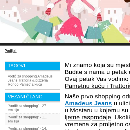
Podijeli
Mi znamo koja su mjest
TAGOVI
Budite s nama u petak od
Vodič za shopping
Amadeus
Ovaj petak Vas vodimo
Jeans
Trattoria & pizzeria
Rondo
Pametna kuća
Pametnu kuću i Trattor
Naše prvo shopping odr
VEZANI ČLANCI
Amadeus Jeans
u ulic
"Vodič za shopping" - 27.
u Mostaru u kojemu su u
emisija
ljetne rasprodaje
. Ukoli
"Vodič za shopping" - 11.
emisija
vremena za proljetno os
"Vodič za shopping" - 14.