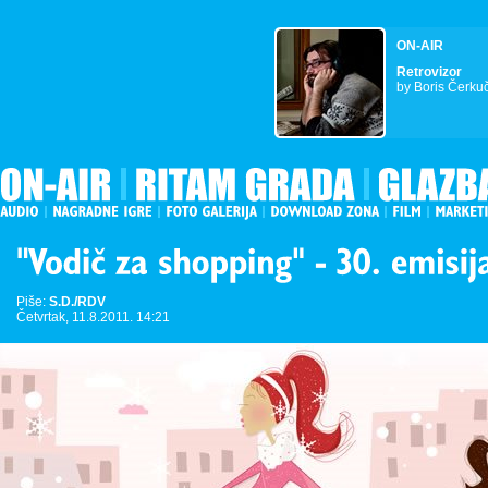
ON-AIR
Retrovizor
by Boris Čerku
Piše:
S.D./RDV
Četvrtak, 11.8.2011. 14:21