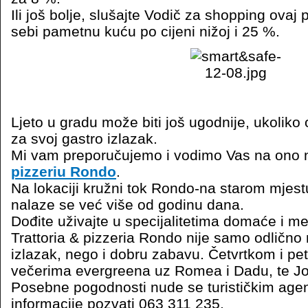
Ili još bolje, slušajte Vodič za shopping ovaj p
sebi pametnu kuću po cijeni nižoj i 25 %.
Ljeto u gradu može biti još ugodnije, ukolik
za svoj gastro izlazak.
Mi vam preporučujemo i vodimo Vas na ono n
pizzeriu Rondo
.
Na lokaciji kružni tok Rondo-na starom mjest
nalaze se već više od godinu dana.
Dođite uživajte u specijalitetima domaće i me
Trattoria & pizzeria Rondo nije samo odlično
izlazak, nego i dobru zabavu. Četvrtkom i pe
večerima evergreena uz Romea i Dadu, te Jo
Posebne pogodnosti nude se turističkim agen
informacije pozvati 063 311 235.