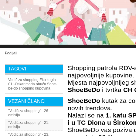
Podijeli
Shopping patrola RDV-a
TAGOVI
najpovoljnije kupovine.
Vodič za shopping
Eko kugla
Mjesta najpovoljnijeg 
CH-Oskar
moda
obuća
Shoe-
be-do
shopping
kupovina
ShoeBeDo
i tvrtka
CH 
ShoeBeDo
kutak za cool
VEZANI ČLANCI
novih trendova.
"Vodič za shopping" - 26.
Nalazi se na
1. katu S
emisija
i u TC Diona u Široko
"Vodič za shopping" - 21.
emisija
ShoeBeDo vas poziva da i
"Vodič za shopping" - 23.