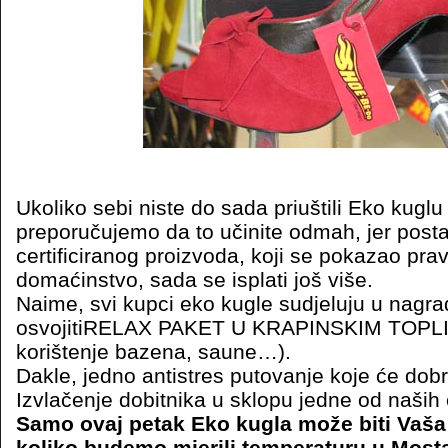
Ukoliko sebi niste do sada priuštili Eko kuglu 
preporučujemo da to učinite odmah, jer post
certificiranog proizvoda, koji se pokazao pra
domaćinstvo, sada se isplati još više.
Naime, svi kupci eko kugle sudjeluju u nagrad
osvojitiRELAX PAKET U KRAPINSKIM TOPLI
korištenje bazena, saune…).
Dakle, jedno antistres putovanje koje će dob
Izvlačenje dobitnika u sklopu jedne od naših 
Samo ovaj petak Eko kugla može biti Vaš
koliko budemo mjerili temperaturu u Mosta