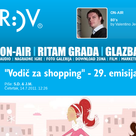
ON-AIR
80's
by Valentino Je
Piše:
S.D. & J.M.
Četvrtak, 14.7.2011. 12:26