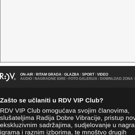
ON-AIR
|
RITAM GRADA
|
GLAZBA
|
SPORT
|
VIDEO
AUDIO
|
NAGRADNE IGRE
|
FOTO GALERIJA
|
DOWNLOAD ZONA
|
Zašto se učlaniti u RDV VIP Club?
RDV VIP Club omogućava svojim članovima,
slušateljima Radija Dobre Vibracije, pristup no
ekskluzivnim sadržajima, sudjelovanje u nagr
igrama i raznim izborima, te mnoštvo drugih