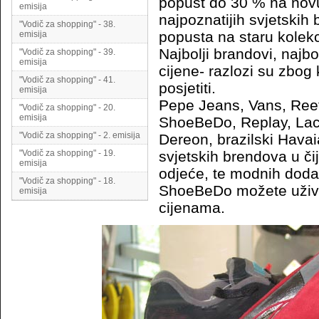
popust do 30 % na novu
emisija
najpoznatijih svjetskih
"Vodič za shopping" - 38.
popusta na staru kolekc
emisija
Najbolji brandovi, najbo
"Vodič za shopping" - 39.
emisija
cijene- razlozi su zbog 
"Vodič za shopping" - 41.
posjetiti.
emisija
Pepe Jeans, Vans, Reef
"Vodič za shopping" - 20.
emisija
ShoeBeDo, Replay, Lac
"Vodič za shopping" - 2. emisija
Dereon, brazilski Hava
"Vodič za shopping" - 19.
svjetskih brendova u či
emisija
odjeće, te modnih doda
"Vodič za shopping" - 18.
ShoeBeDo možete uživat
emisija
cijenama.