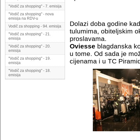
"Vodič za shopping" - 7. emisija
"Vodič za shopping" - nova
emisija na RDV-u
Dolazi doba godine kad
Vodič za shopping - 94. emisija
tulumima, obiteljskim o
"Vodič za shopping" - 21.
proslavama.
emisija
Oviesse
blagdanska ko
"Vodič za shopping" - 20.
emisija
u tome. Od sada je mož
"Vodič za shopping" - 19.
cijenama i u TC Pirami
emisija
"Vodič za shopping" - 18.
emisija