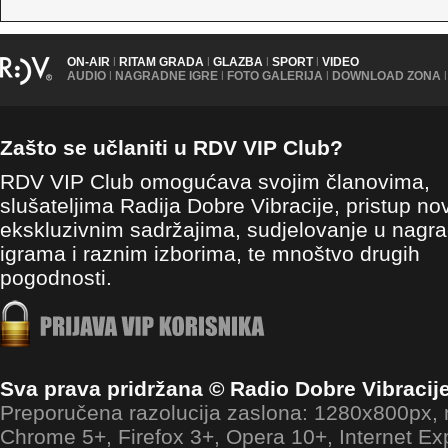
ON-AIR
|
RITAM GRADA
|
GLAZBA
|
SPORT
|
VIDEO
AUDIO
|
NAGRADNE IGRE
|
FOTO GALERIJA
|
DOWNLOAD ZONA
|
Zašto se učlaniti u RDV VIP Club?
RDV VIP Club omogućava svojim članovima,
slušateljima Radija Dobre Vibracije, pristup no
ekskluzivnim sadržajima, sudjelovanje u nagr
igrama i raznim izborima, te mnoštvo drugih
pogodnosti.
Sva prava pridržana © Radio Dobre Vibracij
Preporučena razolucija zaslona: 1280x800px
Chrome 5+, Firefox 3+, Opera 10+, Internet Ex