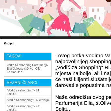
Podijeli
I ovog petka vodimo Vas
TAGOVI
najpovoljnijeg shopping
Vodič za shopping
Parfumerija
„Vodič za Shopping“ R
Ella
Oviesse
s.Oliver
City
Centar One
mjesta najbolje, ali i na
će naši klijenti slušate
VEZANI ČLANCI
darovati s popustima n
"Vodič za shopping" - 31.
emisija
Naša odredišta ovog pe
"Vodič za shopping" - 4. emisija
Parfumerija Ella, s.Oliv
"Vodič za shopping" - 44.
Splitu.
emisija