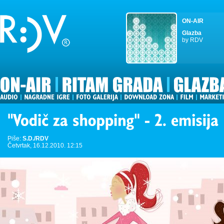
ON-AIR
Glazba
by RDV
Piše:
S.D./RDV
Četvrtak, 16.12.2010. 12:15