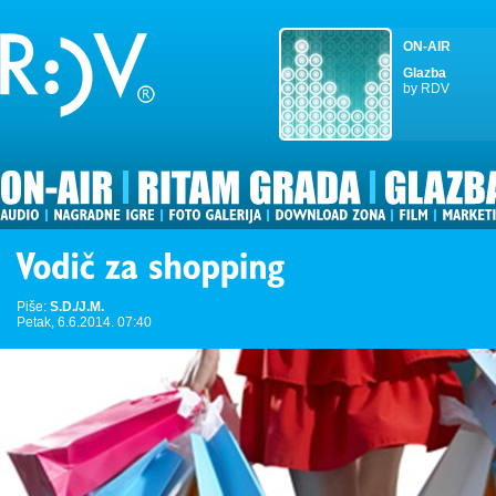
ON-AIR
Glazba
by RDV
Piše:
S.D./J.M.
Petak, 6.6.2014. 07:40