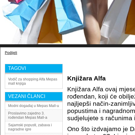
Podijeli
TAGOVI
Knjižara Alfa
Vodič za shopping
Alfa
Mepas
mall
knjiga
Knjižara Alfa ovaj mjese
rođendan, koji će obilj
VEZANI ČLANCI
najljepši način-zaniml
Modni događaj u Mepas Mall-u
popustima i nagradnom 
Proslavimo zajedno 3.
sudjelujete s računima
rođendan Mepas Mall-a
Sajamski popusti, zabava i
Ono što izdvajamo je Da
nagradne igre