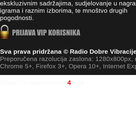
ekskluzivnim sadržajima, sudjelovanje u nagr
igrama i raznim izborima, te mnoštvo drugih
pogodnosti.
Sva prava pridržana © Radio Dobre Vibracij
Preporučena razolucija zaslona: 1280x800px
Chrome 5+, Firefox 3+, Opera 10+, Internet Ex
Dizajn i programiranje:
4
ants