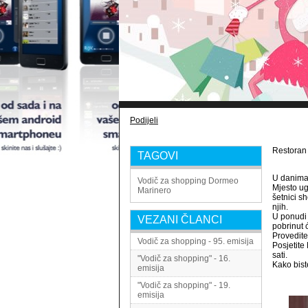
Podijeli
Restoran 
TAGOVI
U danima
Vodič za shopping
Dormeo
Mjesto ug
Marinero
šetnici s
njih.
U ponudi 
VEZANI ČLANCI
pobrinut ć
Provedite
Vodič za shopping - 95. emisija
Posjetite
sati.
"Vodič za shopping" - 16.
Kako bist
emisija
"Vodič za shopping" - 19.
emisija