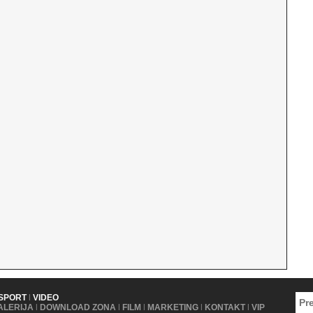
SPORT
|
VIDEO
ALERIJA
|
DOWNLOAD ZONA
|
FILM
|
MARKETING
|
KONTAKT
|
VIP