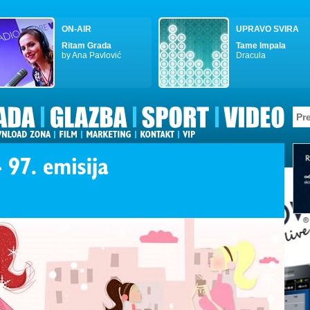
ON-AIR
UPRAVO SVIRA
Ritam Grada
Tame Impala
by Ana Pavlović
Dracula