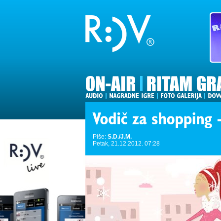
Piše:
S.D./J.M.
Petak, 21.12.2012. 07:28