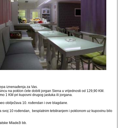
jepa iznenađenja za Vas.
ncu na poklon ćete dobiti jorgan Siena u vrijednosti od 129,90 KM.
amo 1 KM pri kupovni drugog jastuka ili jorgana.
o obilježava 10. rođendan i ove blagdane.
voj 10 rođendan, besplatnim tetstiranjem i poklonom uz kupovinu bilo
atske Mladeži bb.