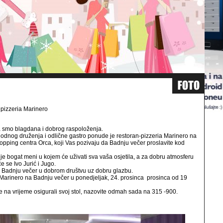
pizzeria Marinero
 smo blagdana i dobrog raspoloženja.
odnog druženja i odlične gastro ponude je restoran-pizzeria Marinero na
hopping centra Orca, koji Vas pozivaju da Badnju večer proslavite kod
je bogat meni u kojem će uživati sva vaša osjetila, a za dobru atmosferu
e se Ivo Jurić i Jugo.
 Badnju večer u dobrom društvu uz dobru glazbu.
 Marinero na Badnju večer u ponedjeljak, 24. prosinca prosinca od 19
e na vrijeme osigurali svoj stol, nazovite odmah sada na 315 -900.