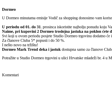
Dormeo
U Dormeo minutama emisije Vodič za shopping donosimo vam korisne 
U periodu od 01. do 31
. prosinca iskoristite najbolju ponudu koju 
Naime, pri kupovini 2 Dormeo troslojna jastuka na poklon ćete dob
Svi koji u ovom periodu posjete Studio Dormeo trgovinu dodatno će im
Za članove Cluba 5* popusti i do 50 %.
I nešto novo na tržištu!
Dormeo Mark Trend deka i jastuk
dostupna samo za članove Clu
Potražite u Studio Dormeo trgovini u ulici Hrvatske mladeži br. 4 u M
Komentari