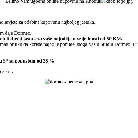
Želimo Vam ugodnu online kupovinu na Knoku!
savjete za odabir i kupovunu najboljeg jastuka.
Vam daje Dormeo.
iti dječji jastuk za vaše najmilije u vrijednosti od 50 KM.
ati priliku da koriste najbolje ponude, stoga Vas u Studiu Dormeo u u
ba 5*
sa popustom od 35 %
.
ostaru.