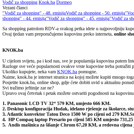
Vodič za shopping
Knok.ba
Dormeo
Vezani članci
"Vodič za shopping" - 48. emisija
Vodič za shopping - 50. emisija
"Vod
shopping" - 44. emisija
"Vodič za shopping" - 45. emisija
"Vodič za sh
Sa shopping patrolom RDV-a svakog petka idete u najpovoljniju kup
Ovaj tjedan vam preporučujemo kupovinu preko interneta,
online s
KNOK.ba
U cijelom svijetu, pa i kod nas, sve je popularnija kupovina putem Int
Razloge sve veće popularnosti ovakve vrste kupovine treba potražiti
Ukoliko kupujete, neka vam
KNOK.ba
pomogne.
Naime, knok.ba je internet stranica na kojoj možete kupiti mnogo toga
Posjetite knok.ba, online shop, gdje ćete dobiti uvid u aktualnu ponu
Svi tražimo jeftinije zar ne?
Upravo ovaj četvrtak i petak možete ostvariti pogodnosti na kupovinu
1. Panasonic LCD TV 32“ 579 KM, umjesto 666 KM.
2. Desktop konfiguracija Hudak, idelano rješenje za školarce, s
3. Atlantic konvektor Tatou Deco 1500 W po cijeni od 279 KM.
S
4. HP Compaq laptop Presario po cijeni 585 KM umjesto 731,2
5. Andis mašinica za šišanje Chrom 67,20 KM, a redovna cijena