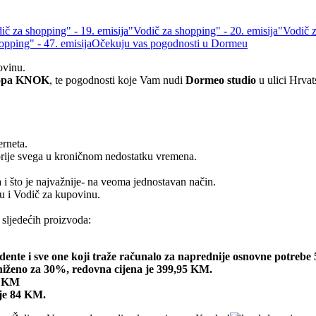
ič za shopping" - 19. emisija
"Vodič za shopping" - 20. emisija
"Vodič z
opping" - 47. emisija
Očekuju vas pogodnosti u Dormeu
ovinu.
hopa KNOK
, te pogodnosti koje Vam nudi
Dormeo studio
u ulici Hrva
erneta.
 prije svega u kroničnom nedostatku vremena.
 i što je najvažnije- na veoma jednostavan način.
du i Vodič za kupovinu.
 sljedećih proizvoda:
tudente i sve one koji traže računalo za naprednije osnovne potr
niženo za 30%, redovna cijena je 399,95 KM.
5 KM
 je 84 KM.