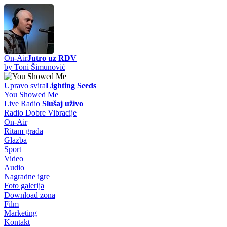
On-Air
Jutro uz RDV
by Toni Šimunović
Upravo svira
Lighting Seeds
You Showed Me
Live Radio
Slušaj uživo
Radio Dobre Vibracije
On-Air
Ritam grada
Glazba
Sport
Video
Audio
Nagradne igre
Foto galerija
Download zona
Film
Marketing
Kontakt