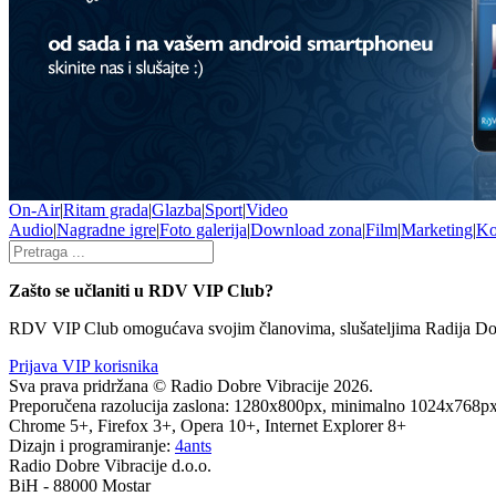
On-Air
|
Ritam grada
|
Glazba
|
Sport
|
Video
Audio
|
Nagradne igre
|
Foto galerija
|
Download zona
|
Film
|
Marketing
|
Ko
Zašto se učlaniti u RDV VIP Club?
RDV VIP Club omogućava svojim članovima, slušateljima Radija Dobre
Prijava VIP korisnika
Sva prava pridržana © Radio Dobre Vibracije 2026.
Preporučena razolucija zaslona: 1280x800px, minimalno 1024x768p
Chrome 5+, Firefox 3+, Opera 10+, Internet Explorer 8+
Dizajn i programiranje:
4
ants
Radio Dobre Vibracije d.o.o.
BiH - 88000 Mostar