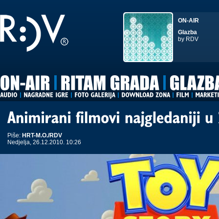
ON-AIR
Glazba
by RDV
Piše:
HRT-M.O./RDV
Nedjelja, 26.12.2010. 10:26