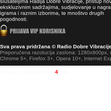
slušateljima Radija Dobre Vibracije, pristup no
ekskluzivnim sadržajima, sudjelovanje u nagr
igrama i raznim izborima, te mnoštvo drugih
pogodnosti.
Sva prava pridržana © Radio Dobre Vibracij
Preporučena razolucija zaslona: 1280x800px
Chrome 5+, Firefox 3+, Opera 10+, Internet Ex
Dizajn i programiranje:
4
ants