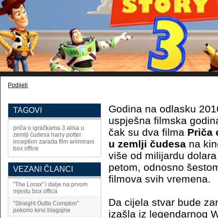
Podijeli
Godina na odlasku 2010.
TAGOVI
uspješna filmska godina 
priča o igračkama 3
alisa u
čak su dva filma
Priča
zemlji čudesa
harry potter
inception
zarada
film
animirani
u zemlji čudesa
na kin
box office
više od milijardu dolara
petom, odnosno šestom 
VEZANI ČLANCI
filmova svih vremena.
"The Lorax" i dalje na prvom
mjestu box offica
Da cijela stvar bude zan
"Straight Outta Compton"
pokorio kino blagajne
izašla iz legendarnog W