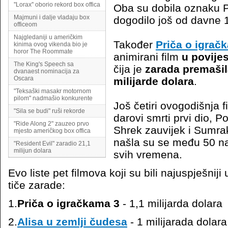
''Lorax'' oborio rekord box offica
Oba su dobila oznaku P
Majmuni i dalje vladaju box
dogodilo još od davne 
officeom
Najgledaniji u američkim
Također
Priča o igrač
kinima ovog vikenda bio je
horor The Roommate
animirani film
u povijes
The King's Speech sa
čija je
zarada premaši
dvanaest nominacija za
Oscara
milijarde dolara
.
"Teksaški masakr motornom
pilom" nadmašio konkurente
Još četiri ovogodišnja fi
"Sila se budi" ruši rekorde
darovi smrti prvi dio, P
"Ride Along 2" zauzeo prvo
Shrek zauvijek i Sumra
mjesto američkog box offica
našla su se među 50 na
"Resident Evil" zaradio 21,1
milijun dolara
svih vremena.
Evo liste pet filmova koji su bili najuspješniji
tiče zarade:
1.
Priča o igračkama 3
- 1,1 milijarda dolara
2.
Alisa u zemlji čudesa
- 1 milijarada dolara