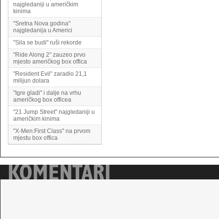
najgledaniji u američkim
kinima
"Sretna Nova godina"
najgledanija u Americi
"Sila se budi" ruši rekorde
"Ride Along 2" zauzeo prvo
mjesto američkog box offica
"Resident Evil" zaradio 21,1
milijun dolara
"Igre gladi" i dalje na vrhu
američkog box officea
"21 Jump Street" najgledaniji u
američkim kinima
''X-Men:First Class'' na prvom
mjestu box offica