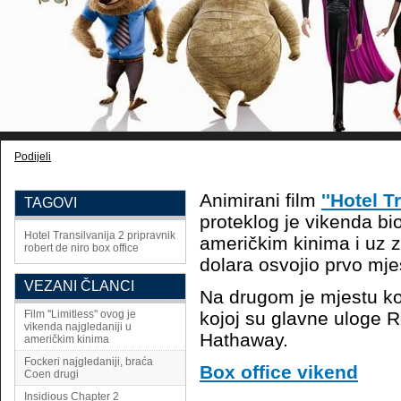
Podijeli
Animirani film
''Hotel T
TAGOVI
proteklog je vikenda bio
Hotel Transilvanija 2
pripravnik
američkim kinima i uz z
robert de niro
box office
dolara osvojio prvo mje
VEZANI ČLANCI
Na drugom je mjestu k
Film ''Limitless" ovog je
kojoj su glavne uloge R
vikenda najgledaniji u
Hathaway.
američkim kinima
Fockeri najgledaniji, braća
Box office vikend
Coen drugi
Insidious Chapter 2