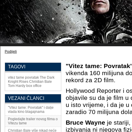
Podijeli
"Vitez tame: Povratak'
TAGOVI
vikenda 160 milijuna dol
vitez tame povratak
The Dark
rekord za 2D film.
Knight Rises
Christian Bale
Tom Hardy
box office
Hollywood Reporter i o
objavile su da je film u
VEZANI ČLANCI
u isto vrijeme, i da je 
"Vitez tame: Povratak" i dalje
zaradio 70 milijuna dol
vlada kino blagajnama
Pogledajte trailer novog filma o
Bruce Wayne
je starij
Vitezu tame
izbivanja ni njegova fiz
Christian Bale više nikad neće