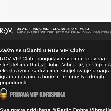
ON-AIR
|
RITAM GRADA
|
GLAZBA
|
SPORT
|
VIDEO
AUDIO
|
NAGRADNE IGRE
|
FOTO GALERIJA
|
DOWNLOAD ZONA
|
Zašto se učlaniti u RDV VIP Club?
RDV VIP Club omogućava svojim članovima,
slušateljima Radija Dobre Vibracije, pristup no
ekskluzivnim sadržajima, sudjelovanje u nagr
igrama i raznim izborima, te mnoštvo drugih
pogodnosti.
Sva prava pridržana © Radio Dobre Vibracij