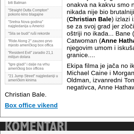
biti Batman
onakva na kakvu smo na
"Straight Outta Compton"
nikada nije bio brutalni
pokorio kino blagajne
(
Christian Bale
) izlazi
"Sretna Nova godina"
se za svoj grad jer zlo
najgledanija u Americi
oštriji no ikada... Bane 
"Sila se budi" ruši rekorde
Catwoman (
Anne Hath
"Ride Along 2" zauzeo prvo
mjesto američkog box offica
njegovim umom i iskuša
"Resident Evil" zaradio 21,1
granice....
milijun dolara
"Igre gladi" i dalje na vrhu
Ekipa filma je jača no 
američkog box officea
Michael Caine i Morga
"21 Jump Street" najgledaniji u
Oldman, izvanredni Tom
američkim kinima
negativca, Anne Hathaw
Christian Bale.
Box office vikend