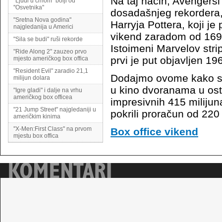
Na taj način, Avengersi 
''Ljudi u crnom'' bolji od
''Osvetnika''
dosadašnjeg rekordera,
"Sretna Nova godina"
Harryja Pottera, koji j
najgledanija u Americi
vikend zaradom od 169 
"Sila se budi" ruši rekorde
Istoimeni Marvelov stri
"Ride Along 2" zauzeo prvo
prvi je put objavljen 19
mjesto američkog box offica
"Resident Evil" zaradio 21,1
Dodajmo ovome kako su 
milijun dolara
u kino dvoranama u osta
"Igre gladi" i dalje na vrhu
američkog box officea
impresivnih 415 milijun
"21 Jump Street" najgledaniji u
pokrili proračun od 220 
američkim kinima
''X-Men:First Class'' na prvom
Box office vikend
mjestu box offica