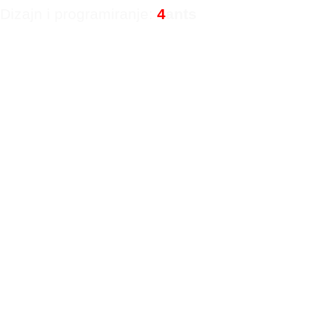
Dizajn i programiranje:
4
ants