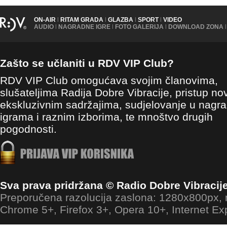
ON-AIR
|
RITAM GRADA
|
GLAZBA
|
SPORT
|
VIDEO
AUDIO
|
NAGRADNE IGRE
|
FOTO GALERIJA
|
DOWNLOAD ZONA
|
Zašto se učlaniti u RDV VIP Club?
RDV VIP Club omogućava svojim članovima,
slušateljima Radija Dobre Vibracije, pristup no
ekskluzivnim sadržajima, sudjelovanje u nagr
igrama i raznim izborima, te mnoštvo drugih
pogodnosti.
Sva prava pridržana © Radio Dobre Vibracij
Preporučena razolucija zaslona: 1280x800px
Chrome 5+, Firefox 3+, Opera 10+, Internet Ex