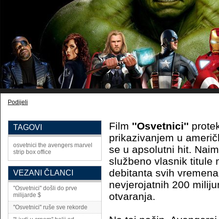
Podijeli
Film
''Osvetnici''
protek
TAGOVI
prikazivanjem u američk
osvetnici
the avengers
marvel
se u apsolutni hit. Nai
strip
box office
službeno vlasnik titule 
debitanta svih vremen
VEZANI ČLANCI
nevjerojatnih 200 milij
''Osvetnici'' došli do prve
otvaranja.
milijarde $
''Osvetnici'' ruše sve rekorde