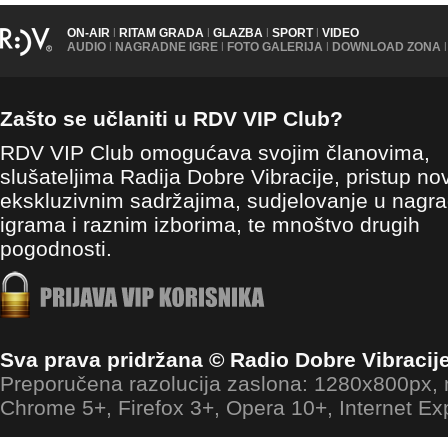
ON-AIR
|
RITAM GRADA
|
GLAZBA
|
SPORT
|
VIDEO
AUDIO
|
NAGRADNE IGRE
|
FOTO GALERIJA
|
DOWNLOAD ZONA
|
Zašto se učlaniti u RDV VIP Club?
RDV VIP Club omogućava svojim članovima,
slušateljima Radija Dobre Vibracije, pristup no
ekskluzivnim sadržajima, sudjelovanje u nagr
igrama i raznim izborima, te mnoštvo drugih
pogodnosti.
Sva prava pridržana © Radio Dobre Vibracij
Preporučena razolucija zaslona: 1280x800px
Chrome 5+, Firefox 3+, Opera 10+, Internet Ex