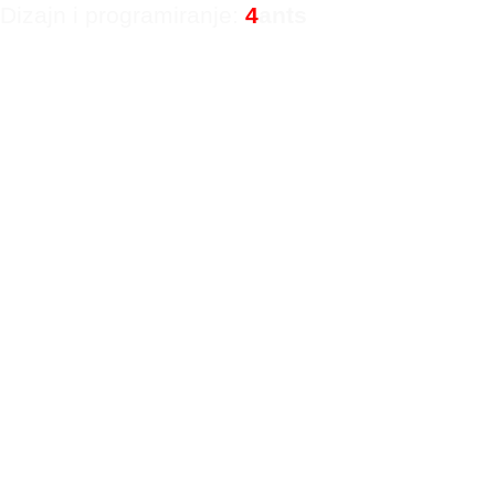
Dizajn i programiranje:
4
ants