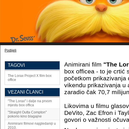
Podijeli
Animirani film
"The Lo
TAGOVI
box officea - to je crtić
The Lorax
Project X
film
box
početkom prikazivanja
office
vikendu prikazivanja u
zaradio čak 70,7 miliju
VEZANI ČLANCI
"The Lorax" i dalje na prvom
Likovima u filmu glaso
mjestu box offica
DeVito, Zac Efron i Taylo
"Straight Outta Compton"
pokorio kino blagajne
govori o važnosti očuva
Animirani filmovi najgledaniji u
2010.