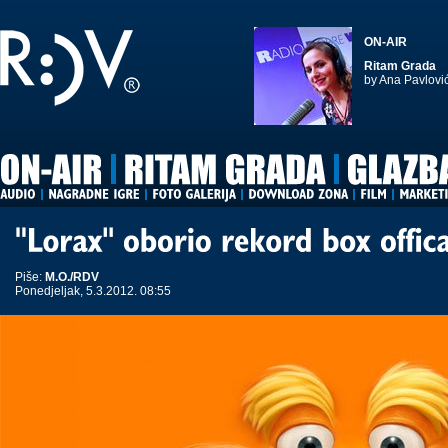
ON-AIR
Ritam Grada
by Ana Pavlovi
Piše:
M.O./RDV
Ponedjeljak, 5.3.2012. 08:55