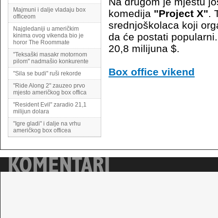
Na drugom je mjestu još
Majmuni i dalje vladaju box
komedija
"Project X"
. 
officeom
srednjoškolaca koji org
Najgledaniji u američkim
da će postati popularni.
kinima ovog vikenda bio je
horor The Roommate
20,8 milijuna $.
"Teksaški masakr motornom
pilom" nadmašio konkurente
Box office vikend
"Sila se budi" ruši rekorde
"Ride Along 2" zauzeo prvo
mjesto američkog box offica
"Resident Evil" zaradio 21,1
milijun dolara
"Igre gladi" i dalje na vrhu
američkog box officea